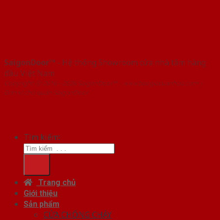
SaigonDoor™
- Hệ thống Showroom cửa nhà tắm hàng
đầu Việt Nam
Copyright ⓒ 2016 – 2026 SaigonDoor™ - www.baogiacuanhua.com |
Đơn vị chủ quản SaigonDoor
Tìm kiếm:
Trang chủ
Giới thiệu
Sản phẩm
CỬA CHỐNG CHÁY