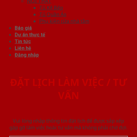
NỘI THẤT
Tủ Kệ Bếp
Tủ Quần Áo
Phụ kiện cửa nhà tắm
Báo giá
Dự án thực tế
Tin tức
Liên hệ
Đăng nhập
ĐẶT LỊCH LÀM VIỆC / TƯ
VẤN
Vui lòng nhập thông tin đặt lịch để được sắp xếp
gặp gỡ làm việc hoăc tư vấn mà không phải chờ đợi.