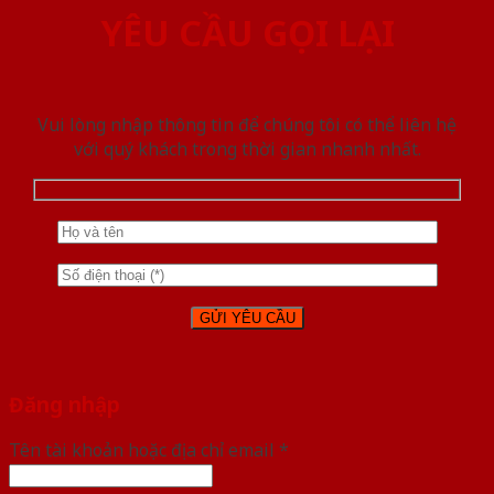
YÊU CẦU GỌI LẠI
Vui lòng nhập thông tin để chúng tôi có thể liên hệ
với quý khách trong thời gian nhanh nhất.
Đăng nhập
Tên tài khoản hoặc địa chỉ email
*