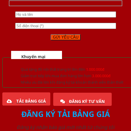
Khuyến mại
Quà tặng đồ nội thất trang trí lên đến
1.000.000đ
Giảm trực tiếp khi mua đơn hàng lớn hơn
3.000.000đ
Nhiều ưu đãi lớn khi đăng ký tài khoản thành viên thân thiết
TẢI BẢNG GIÁ
ĐĂNG KÝ TƯ VẤN
ĐĂNG KÝ TẢI BẢNG GIÁ
Đăng ký nhận báo giá mới nhất từ chúng tôi