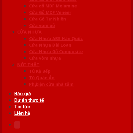
Cửa gỗ MDF Melamine
Cửa Gỗ MDF Veneer
Cửa Gỗ Tự Nhiên
Cửa vòm gỗ
CỬA NHỰA
Cửa Nhựa ABS Hàn Quốc
Cửa Nhựa Đài Loan
Cửa Nhựa Gỗ Composite
Cửa vòm nhựa
NỘI THẤT
Tủ Kệ Bếp
Tủ Quần Áo
Phụ kiện cửa nhà tắm
Báo giá
Dự án thực tế
Tin tức
Liên hệ