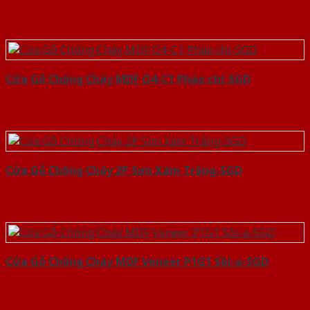
Cửa Gỗ Chống Cháy MDF O4-C1 Phào chi-SGD
Cửa Gỗ Chống Cháy 2P Sơn Xám Trắng-SGD
Cửa Gỗ Chống Cháy MDF Veneer P1G1 Sồi-a-SGD