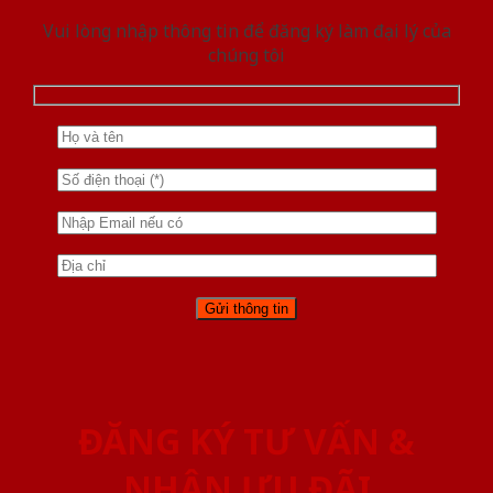
Vui lòng nhập thông tin để đăng ký làm đại lý của
chúng tôi
ĐĂNG KÝ TƯ VẤN &
NHẬN ƯU ĐÃI