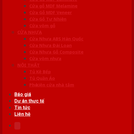
Cửa gỗ MDF Melamine
Cửa Gỗ MDF Veneer
Cửa Gỗ Tự Nhiên
Cửa vòm gỗ
CỬA NHỰA
Cửa Nhựa ABS Hàn Quốc
Cửa Nhựa Đài Loan
Cửa Nhựa Gỗ Composite
Cửa vòm nhựa
NỘI THẤT
Tủ Kệ Bếp
Tủ Quần Áo
Phụ kiện cửa nhà tắm
Báo giá
Dự án thực tế
Tin tức
Liên hệ