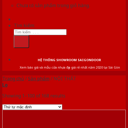
Chưa có sản phẩm trong giỏ hàng.
Tìm kiếm:
HỆ THỐNG SHOWROOM SAIGONDOOR
Xem báo giá và mẫu cửa nhựa đẹp giá rẻ nhất năm 2020 tại Sài Gòn
Trang chủ
/
Sản phẩm
/
NỘI THẤT
Lọc
Showing 1–100 of 168 results