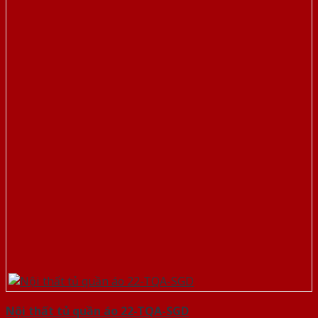
Nội thất tủ quần áo 22-TQA-SGD