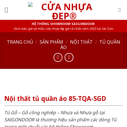
Skip
to
content
HỆ THỐNG SHOWROOM SAIGONDOOR
Xem báo giá và mẫu cửa nhựa đẹp giá rẻ nhất năm 2020 tại Sài Gòn
TRANG CHỦ
/
SẢN PHẨM
/
NỘI THẤT
/
TỦ QUẦN
ÁO
Nội thất tủ quần áo 85-TQA-SGD
Tủ Gỗ – Gỗ công nghiêp – Nhựa và Nhựa gỗ tại
SAIGONDOOR là thương hiệu sản phẩm các dòng Tủ
trong một chuỗi các hệ thống Showroom