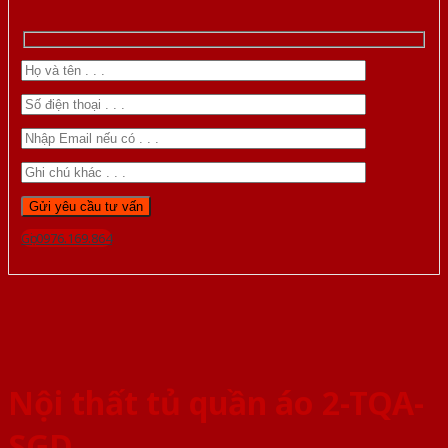
Gọi 0976.169.864
Nội thất tủ quần áo 2-TQA-
SGD