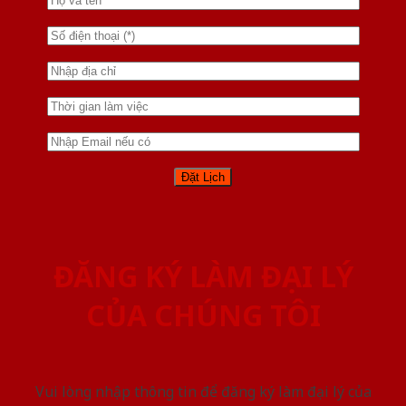
ĐĂNG KÝ LÀM ĐẠI LÝ
CỦA CHÚNG TÔI
Vui lòng nhập thông tin để đăng ký làm đại lý của