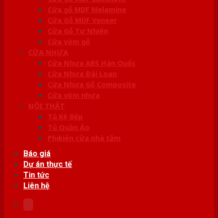
Cửa gỗ MDF Melamine
Cửa Gỗ MDF Veneer
Cửa Gỗ Tự Nhiên
Cửa vòm gỗ
CỬA NHỰA
Cửa Nhựa ABS Hàn Quốc
Cửa Nhựa Đài Loan
Cửa Nhựa Gỗ Composite
Cửa vòm nhựa
NỘI THẤT
Tủ Kệ Bếp
Tủ Quần Áo
Phụ kiện cửa nhà tắm
Báo giá
Dự án thực tế
Tin tức
Liên hệ