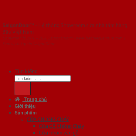
SaigonDoor™
- Hệ thống Showroom cửa nhà tắm hàng
đầu Việt Nam
Copyright ⓒ 2016 – 2026 SaigonDoor™ - www.baogiacuanhua.com |
Đơn vị chủ quản SaigonDoor
Tìm kiếm:
Trang chủ
Giới thiệu
Sản phẩm
CỬA CHỐNG CHÁY
Cửa Gỗ Chống Cháy
Cửa nhôm vân gỗ