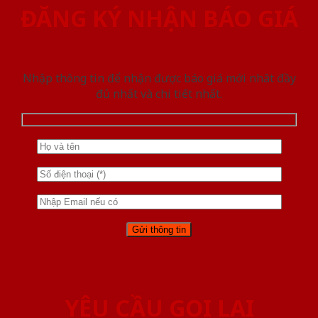
ĐĂNG KÝ NHẬN BÁO GIÁ
Nhập thông tin để nhận được báo giá mới nhât đầy
đủ nhất và chi tiết nhất.
YÊU CẦU GỌI LẠI