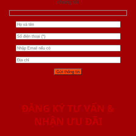
chúng tôi
ĐĂNG KÝ TƯ VẤN &
NHẬN ƯU ĐÃI