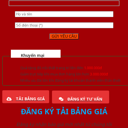
Khuyến mại
Quà tặng đồ nội thất trang trí lên đến
1.000.000đ
Giảm trực tiếp khi mua đơn hàng lớn hơn
3.000.000đ
Nhiều ưu đãi lớn khi đăng ký tài khoản thành viên thân thiết
TẢI BẢNG GIÁ
ĐĂNG KÝ TƯ VẤN
ĐĂNG KÝ TẢI BẢNG GIÁ
Đăng ký nhận báo giá mới nhất từ chúng tôi