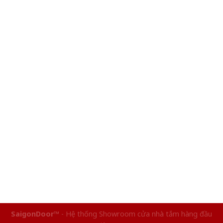
SaigonDoor™
- Hệ thống Showroom cửa nhà tắm hàng đầu