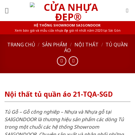
Skip
to
content
HỆ THỐNG SHOWROOM SAIGONDOOR
Xem báo giá và mẫu cửa nhựa đẹp giá rẻ nhất năm 2020 tại Sài Gòn
TRANG CHỦ
/
SẢN PHẨM
/
NỘI THẤT
/
TỦ QUẦN
ÁO
Nội thất tủ quần áo 21-TQA-SGD
Tủ Gỗ – Gỗ công nghiêp – Nhựa và Nhựa gỗ tại
SAIGONDOOR là thương hiệu sản phẩm các dòng Tủ
trong một chuỗi các hệ thống Showroom
SAIGONDOOR. Chuyên sản xuất và phân phối những