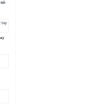
 Gỗ-
tay