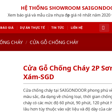
HỆ THỐNG SHOWROOM SAIGONDO
Xem báo giá và mẫu cửa nhựa đẹp giá rẻ nhất năm 2020 
BÁO GIÁ
DỰ ÁN THỰC TẾ
TIN TỨC
LIÊN HỆ
ỐNG CHÁY
/
CỬA GỖ CHỐNG CHÁY
Cửa Gỗ Chống Cháy 2P Sơ
Xám-SGD
Cửa chống cháy tại SAIGONDOOR phong phú v
màu sắc, đa dạng về chủng loại, thời gian chốn
cháy có các mức độ 60 phút, 90 phút, 120 phút 
lâu hơn tùy thuộc vào vật liệu và độ dày của cá