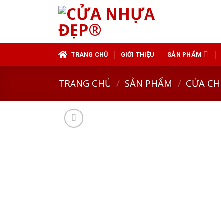
Skip
to
content
TRANG CHỦ
GIỚI THIỆU
SẢN PHẨM
TRANG CHỦ
/
SẢN PHẨM
/
CỬA CH