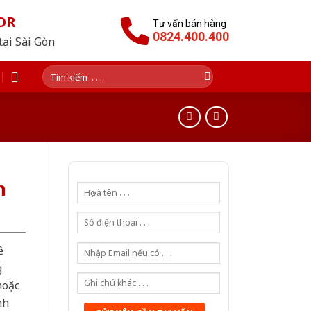
OR
Tư vấn bán hàng
0824.400.400
tại Sài Gòn
Tìm
kiếm:
n
ề
g
hoặc
nh