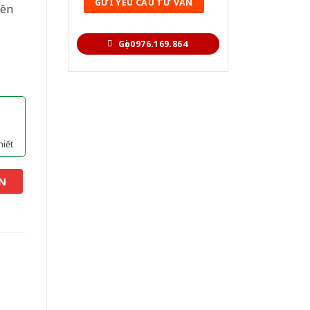
yên
Gọi 0976.169.864
hiết
N