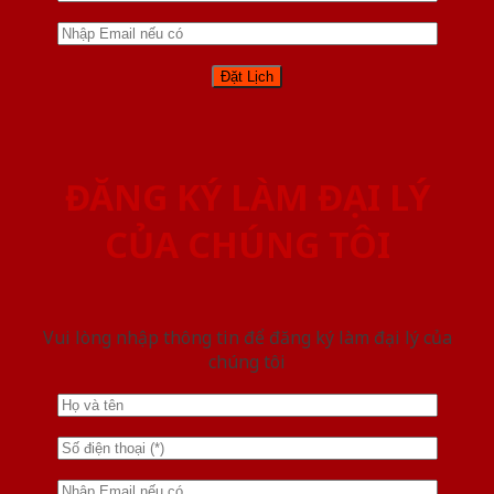
ĐĂNG KÝ LÀM ĐẠI LÝ
CỦA CHÚNG TÔI
Vui lòng nhập thông tin để đăng ký làm đại lý của
chúng tôi