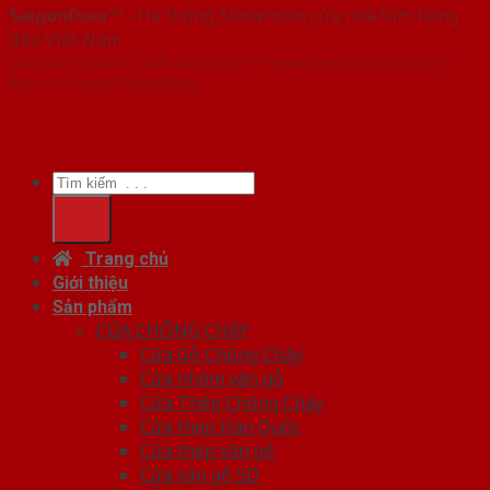
SaigonDoor™
- Hệ thống Showroom cửa nhà tắm hàng
đầu Việt Nam
Copyright ⓒ 2016 – 2026 SaigonDoor™ - www.baogiacuanhua.com |
Đơn vị chủ quản SaigonDoor
Tìm
kiếm:
Trang chủ
Giới thiệu
Sản phẩm
CỬA CHỐNG CHÁY
Cửa Gỗ Chống Cháy
Cửa nhôm vân gỗ
Cửa Thép Chống Cháy
Cửa thép Hàn Quốc
Cửa thép vân gỗ
Cửa vân gỗ 5D