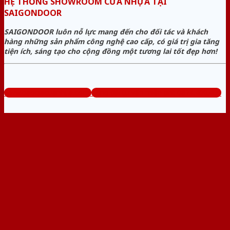
HỆ THỐNG SHOWROOM CỬA NHỰA TẠI
SAIGONDOOR
SAIGONDOOR luôn nỗ lực mang đến cho đối tác và khách
hàng những sản phẩm công nghệ cao cấp, có giá trị gia tăng
tiện ích, sáng tạo cho cộng đồng một tương lai tốt đẹp hơn!
www.baogiacuanhua.com
Tổng đài tư vấn miễn phí: 0824.400.400