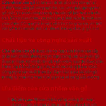
Cửa nhôm vân gỗ
có bề mặt được phủ lớp vân gỗ tự
nhiên hoặc vân gỗ công nghiệp, tạo cảm giác giống như
gỗ thật. Vẻ ngoài sang trọng của vân gỗ kết hợp với cấu
trúc bền bỉ của nhôm tạo nên sản phẩm vừa đẹp mắt vừa
chắc chắn. Công nghệ in vân gỗ tiên tiến giúp các chi tiết
vân gỗ trở nên sắc nét, tự nhiên, không khác gì gỗ thật.
Chất liệu và công nghệ sản xuất
Cửa nhôm vân gỗ
được làm từ hợp kim nhôm cao cấp,
giúp sản phẩm nhẹ nhưng vô cùng cứng cáp. Lớp vân gỗ
được in hoặc ép nhiệt lên bề mặt nhôm, sau đó được phủ
thêm lớp bảo vệ chống trầy xước và chống thấm nước.
Công nghệ sản xuất hiện đại đảm bảo màu sắc vân gỗ
không bị phai mờ theo thời gian và dễ dàng bảo dưỡng.
Ưu điểm của cửa nhôm vân gỗ
Độ bền cao
: Nhôm có khả năng chống ăn mòn,
chống gỉ sét và chịu được mọi điều kiện thời tiết