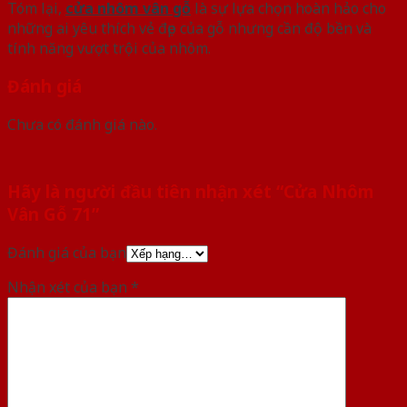
Tóm lại,
cửa nhôm vân gỗ
là sự lựa chọn hoàn hảo cho
những ai yêu thích vẻ đẹp của gỗ nhưng cần độ bền và
tính năng vượt trội của nhôm.
Đánh giá
Chưa có đánh giá nào.
Hãy là người đầu tiên nhận xét “Cửa Nhôm
Vân Gỗ 71”
Đánh giá của bạn
Nhận xét của bạn
*