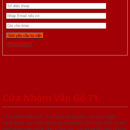
Gọi 0976.169.864
Cửa Nhôm Vân Gỗ 71
Cửa Nhôm Vân Gỗ 71 là một sản phẩm nội thất ngày
càng được ưa chuộng trong kiến trúc hiện đại, bởi sự kết
hợp hoàn hảo giữa tính thẩm mỹ của gỗ và độ bền bỉ của