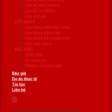
Cửa Gỗ MDF Veneer
Cửa Gỗ Tự Nhiên
Cửa vòm gỗ
CỬA NHỰA
Cửa Nhựa ABS Hàn Quốc
Cửa Nhựa Đài Loan
Cửa Nhựa Gỗ Composite
Cửa vòm nhựa
NỘI THẤT
Tủ Kệ Bếp
Tủ Quần Áo
Phụ kiện cửa nhà tắm
Báo giá
Dự án thực tế
Tin tức
Liên hệ
Chưa có sản phẩm trong giỏ hàng.