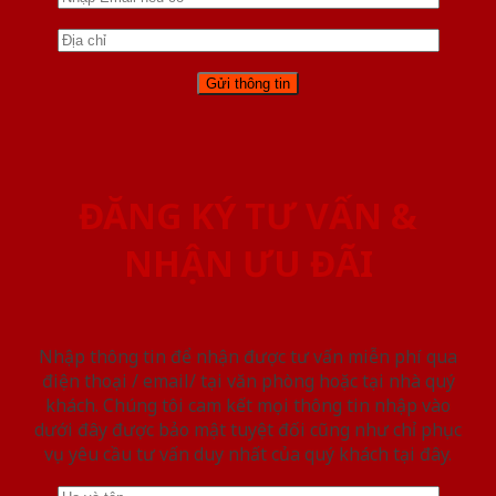
ĐĂNG KÝ TƯ VẤN &
NHẬN ƯU ĐÃI
Nhập thông tin để nhận được tư vấn miễn phí qua
điện thoại / email/ tại văn phòng hoặc tại nhà quý
khách. Chúng tôi cam kết mọi thông tin nhập vào
dưới đây được bảo mật tuyệt đối cũng như chỉ phục
vụ yêu cầu tư vấn duy nhất của quý khách tại đây.