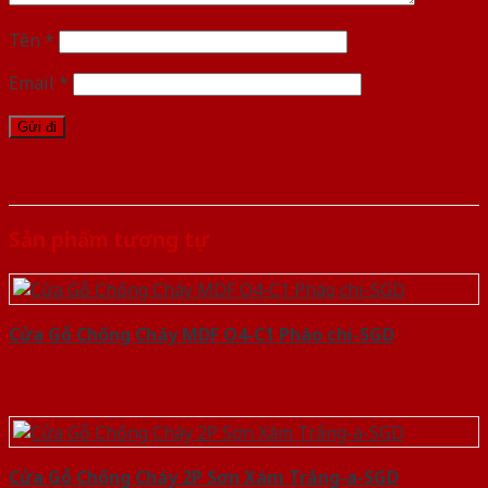
Tên
*
Email
*
Sản phẩm tương tự
Cửa Gỗ Chống Cháy MDF O4-C1 Phào chi-SGD
Cửa Gỗ Chống Cháy 2P Sơn Xám Trắng-a-SGD