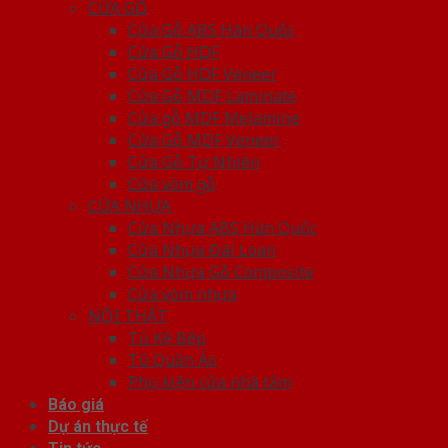
CỬA GỖ
Cửa Gỗ ABS Hàn Quốc
Cửa Gỗ HDF
Cửa Gỗ HDF Veneer
Cửa Gỗ MDF Laminate
Cửa gỗ MDF Melamine
Cửa Gỗ MDF Veneer
Cửa Gỗ Tự Nhiên
Cửa vòm gỗ
CỬA NHỰA
Cửa Nhựa ABS Hàn Quốc
Cửa Nhựa Đài Loan
Cửa Nhựa Gỗ Composite
Cửa vòm nhựa
NỘI THẤT
Tủ Kệ Bếp
Tủ Quần Áo
Phụ kiện cửa nhà tắm
Báo giá
Dự án thực tế