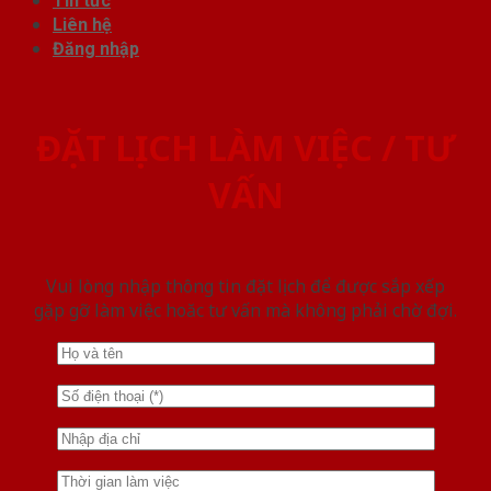
Tin tức
Liên hệ
Đăng nhập
ĐẶT LỊCH LÀM VIỆC / TƯ
VẤN
Vui lòng nhập thông tin đặt lịch để được sắp xếp
gặp gỡ làm việc hoăc tư vấn mà không phải chờ đợi.