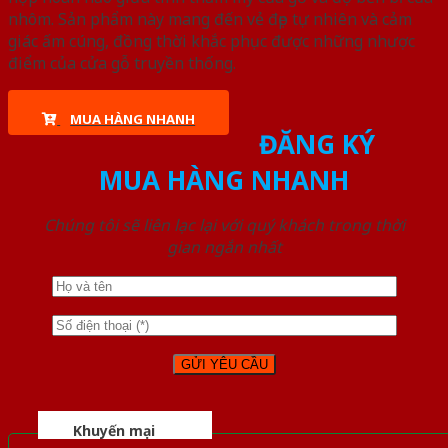
nhôm. Sản phẩm này mang đến vẻ đẹp tự nhiên và cảm
giác ấm cúng, đồng thời khắc phục được những nhược
điểm của cửa gỗ truyền thống.
MUA HÀNG NHANH
ĐĂNG KÝ
MUA HÀNG NHANH
Chúng tôi sẽ liên lạc lại với quý khách trong thời
gian ngắn nhất
Khuyến mại