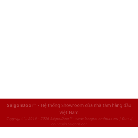
SaigonDoor™
- Hệ thống Showroom cửa nhà tắm hàng đầu
Việt Nam
Copyright ⓒ 2016 – 2026 SaigonDoor™ - www.baogiacuanhua.com | Đơn vị
chủ quản SaigonDoor