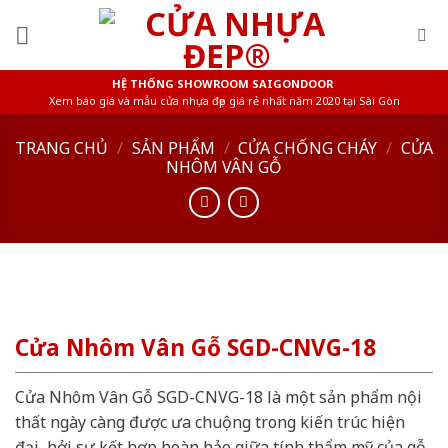
Skip
to
content
HỆ THỐNG SHOWROOM SAIGONDOOR
Xem báo giá và mẫu cửa nhựa đẹp giá rẻ nhất năm 2020 tại Sài Gòn
TRANG CHỦ
/
SẢN PHẨM
/
CỬA CHỐNG CHÁY
/
CỬA
NHÔM VÂN GỖ
Cửa Nhôm Vân Gỗ SGD-CNVG-18
Cửa Nhôm Vân Gỗ SGD-CNVG-18 là một sản phẩm nội
thất ngày càng được ưa chuộng trong kiến trúc hiện
đại, bởi sự kết hợp hoàn hảo giữa tính thẩm mỹ của gỗ