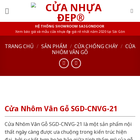
Skip
to
content
HỆ THỐNG SHOWROOM SAIGONDOOR
Xem báo giá và mẫu cửa nhựa đẹp giá rẻ nhất năm 2020 tại Sài Gòn
TRANG CHỦ
/
SẢN PHẨM
/
CỬA CHỐNG CHÁY
/
CỬA
NHÔM VÂN GỖ
Cửa Nhôm Vân Gỗ SGD-CNVG-21
Cửa Nhôm Vân Gỗ SGD-CNVG-21 là một sản phẩm nội
thất ngày càng được ưa chuộng trong kiến trúc hiện
đại, bởi sự kết hợp hoàn hảo giữa tính thẩm mỹ của gỗ