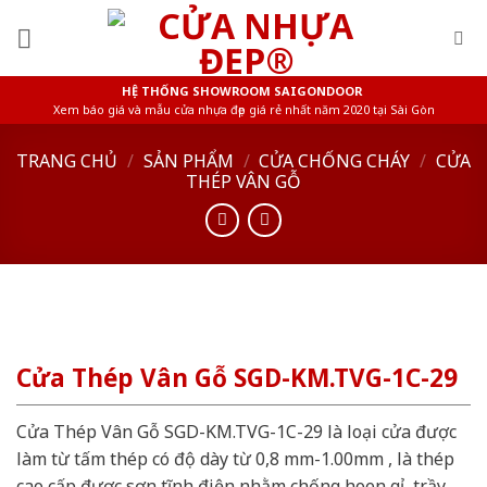
Skip
to
content
HỆ THỐNG SHOWROOM SAIGONDOOR
Xem báo giá và mẫu cửa nhựa đẹp giá rẻ nhất năm 2020 tại Sài Gòn
TRANG CHỦ
/
SẢN PHẨM
/
CỬA CHỐNG CHÁY
/
CỬA
THÉP VÂN GỖ
Cửa Thép Vân Gỗ SGD-KM.TVG-1C-29
Cửa Thép Vân Gỗ SGD-KM.TVG-1C-29 là loại cửa được
làm từ tấm thép có độ dày từ 0,8 mm-1.00mm , là thép
cao cấp được sơn tĩnh điện nhằm chống hoen gỉ, trầy