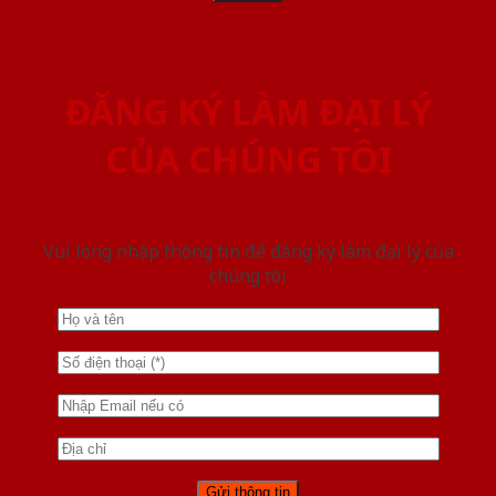
ĐĂNG KÝ LÀM ĐẠI LÝ
CỦA CHÚNG TÔI
Vui lòng nhập thông tin để đăng ký làm đại lý của
chúng tôi