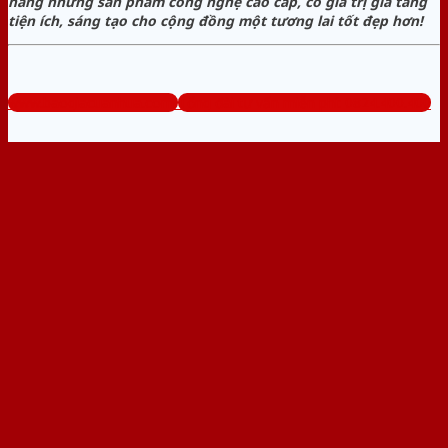
hàng những sản phẩm công nghệ cao cấp, có giá trị gia tăng
tiện ích, sáng tạo cho cộng đồng một tương lai tốt đẹp hơn!
www.baogiacuanhua.com
Tổng đài tư vấn miễn phí: 0824.400.400