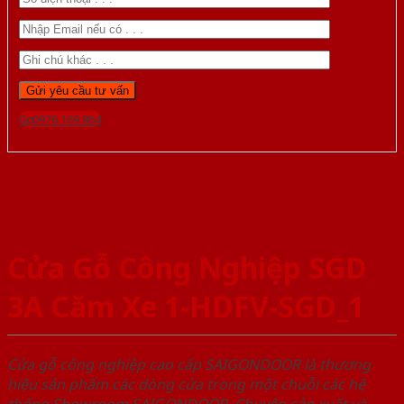
Gọi 0976.169.864
Cửa Gỗ Công Nghiệp SGD
3A Căm Xe 1-HDFV-SGD_1
Cửa gỗ công nghiệp cao cấp SAIGONDOOR là thương
hiệu sản phẩm các dòng cửa trong một chuỗi các hệ