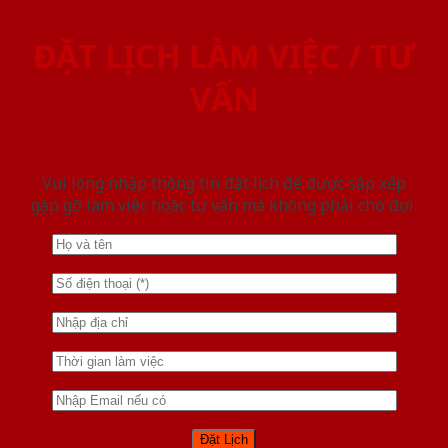
ĐẶT LỊCH LÀM VIỆC / TƯ
VẤN
Vui lòng nhập thông tin đặt lịch để được sắp xếp
gặp gỡ làm việc hoăc tư vấn mà không phải chờ đợi.