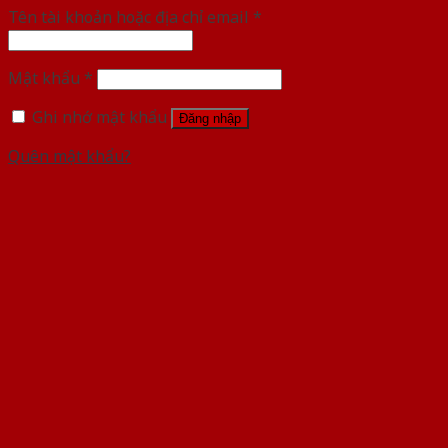
Tên tài khoản hoặc địa chỉ email
*
Mật khẩu
*
Ghi nhớ mật khẩu
Đăng nhập
Quên mật khẩu?