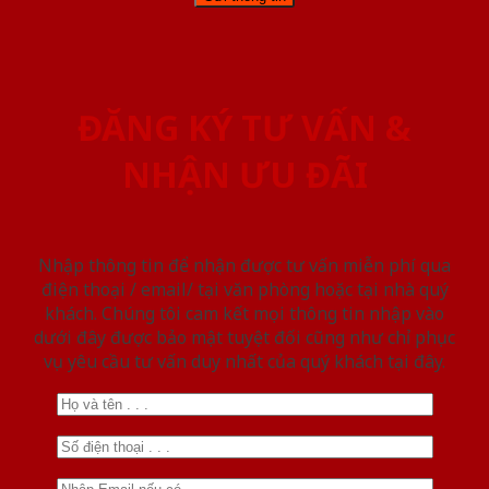
ĐĂNG KÝ TƯ VẤN &
NHẬN ƯU ĐÃI
Nhập thông tin để nhận được tư vấn miễn phí qua
điện thoại / email/ tại văn phòng hoặc tại nhà quý
khách. Chúng tôi cam kết mọi thông tin nhập vào
dưới đây được bảo mật tuyệt đối cũng như chỉ phục
vụ yêu cầu tư vấn duy nhất của quý khách tại đây.