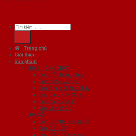
Tìm
kiếm:
Trang chủ
Giới thiệu
Sản phẩm
CỬA CHỐNG CHÁY
Cửa Gỗ Chống Cháy
Cửa nhôm vân gỗ
Cửa Thép Chống Cháy
Cửa thép Hàn Quốc
Cửa thép vân gỗ
Cửa vân gỗ 5D
CỬA GỖ
Cửa Gỗ ABS Hàn Quốc
Cửa Gỗ HDF
Cửa Gỗ HDF Veneer