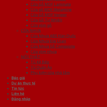
Cửa Gỗ MDF Laminate
Cửa gỗ MDF Melamine
Cửa Gỗ MDF Veneer
Cửa Gỗ Tự Nhiên
Cửa vòm gỗ
CỬA NHỰA
Cửa Nhựa ABS Hàn Quốc
Cửa Nhựa Đài Loan
Cửa Nhựa Gỗ Composite
Cửa vòm nhựa
NỘI THẤT
Tủ Kệ Bếp
Tủ Quần Áo
Phụ kiện cửa nhà tắm
Báo giá
Dự án thực tế
Tin tức
Liên hệ
Đăng nhập