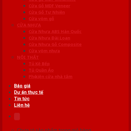
Cửa Gỗ MDF Veneer
Cửa Gỗ Tự Nhiên
Cửa vòm gỗ
CỬA NHỰA
Cửa Nhựa ABS Hàn Quốc
Cửa Nhựa Đài Loan
Cửa Nhựa Gỗ Composite
Cửa vòm nhựa
NỘI THẤT
Tủ Kệ Bếp
Tủ Quần Áo
Phụ kiện cửa nhà tắm
Báo giá
Dự án thực tế
Tin tức
Liên hệ
Chưa có sản phẩm trong giỏ hàng.