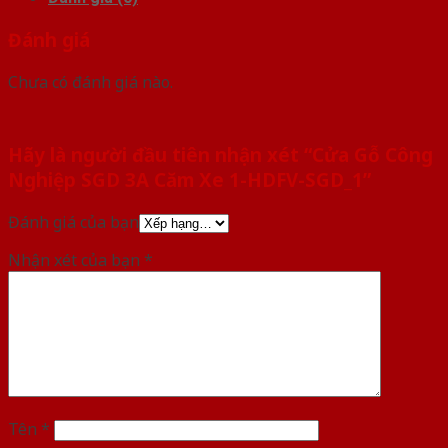
Đánh giá
Chưa có đánh giá nào.
Hãy là người đầu tiên nhận xét “Cửa Gỗ Công
Nghiệp SGD 3A Căm Xe 1-HDFV-SGD_1”
Đánh giá của bạn
Nhận xét của bạn
*
Tên
*