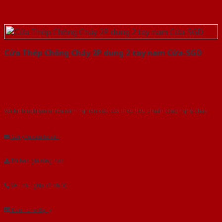
Cửa Thép Chống Cháy 2P dung 2 tay nam Cửa-SGD
Với kinh nghiệm nhiêu năm nghiên cứu cửa theo tiêu chuẩn công nghệ Châu
Âu.Chúng tôi tự tin là nhà sản xuất & cung cấp hàng đầu tại Việt Nam!
Gửi yêu cầu tư vấn
Tải báo giá tổng hợp
Yêu cầu gọi lại (3 phút)
Dành cho đại lý