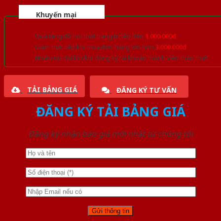
Khuyến mại
Quà tặng đồ nội thất trang trí lên đến
1.000.000đ
Giảm trực tiếp khi mua đơn hàng lớn hơn
3.000.000đ
Nhiều ưu đãi lớn khi đăng ký tài khoản thành viên thân thiết
TẢI BẢNG GIÁ
ĐĂNG KÝ TƯ VẤN
ĐĂNG KÝ TẢI BẢNG GIÁ
Đăng ký nhận báo giá mới nhất từ chúng tôi