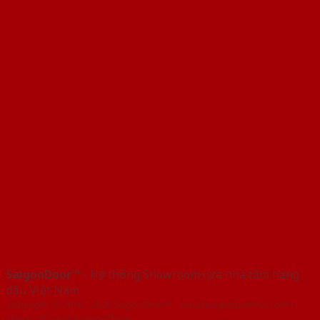
SaigonDoor™
- Hệ thống Showroom cửa nhà tắm hàng
đầu Việt Nam
Copyright ⓒ 2016 – 2026 SaigonDoor™ - www.baogiacuanhua.com |
Đơn vị chủ quản SaigonDoor