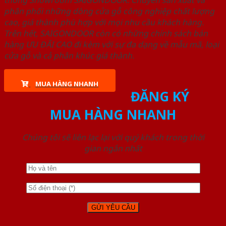
thống Showroom SAIGONDOOR. Chuyên sản xuất và
phân phối những dòng cửa gỗ công nghiệp chất lượng
cao, giá thành phù hợp với mọi nhu cầu khách hàng.
Trên hết, SAIGONDOOR còn có những chính sách bán
hàng ƯU ĐÃI CAO đi kèm với sự đa dạng về mẫu mã, loại
cửa gỗ và cả phân khúc giá thành.
MUA HÀNG NHANH
ĐĂNG KÝ
MUA HÀNG NHANH
Chúng tôi sẽ liên lạc lại với quý khách trong thời
gian ngắn nhất