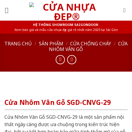
Skip
to
content
HỆ THỐNG SHOWROOM SAIGONDOOR
Xem báo giá và mẫu cửa nhựa đẹp giá rẻ nhất năm 2020 tại Sài Gòn
TRANG CHỦ
/
SẢN PHẨM
/
CỬA CHỐNG CHÁY
/
CỬA
NHÔM VÂN GỖ
Cửa Nhôm Vân Gỗ SGD-CNVG-29
Cửa Nhôm Vân Gỗ SGD-CNVG-29 là một sản phẩm nội
thất ngày càng được ưa chuộng trong kiến trúc hiện
đại, bởi sự kết hợp hoàn hảo giữa tính thẩm mỹ của gỗ