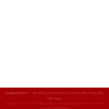
SaigonDoor™
- Hệ thống Showroom cửa nhà tắm hàng đầu
Việt Nam
Copyright ⓒ 2016 – 2026 SaigonDoor™ - www.baogiacuanhua.com | Đơn vị
chủ quản SaigonDoor