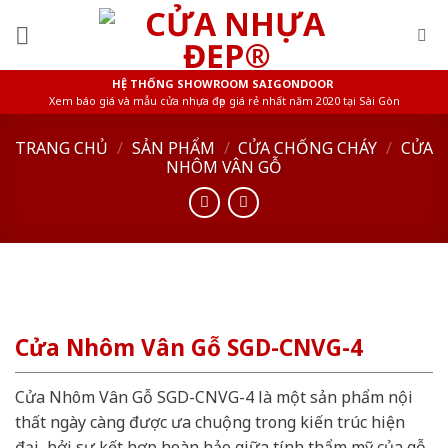
Skip
to
content
HỆ THỐNG SHOWROOM SAIGONDOOR
Xem báo giá và mẫu cửa nhựa đẹp giá rẻ nhất năm 2020 tại Sài Gòn
TRANG CHỦ
/
SẢN PHẨM
/
CỬA CHỐNG CHÁY
/
CỬA
NHÔM VÂN GỖ
Cửa Nhôm Vân Gỗ SGD-CNVG-4
Cửa Nhôm Vân Gỗ SGD-CNVG-4 là một sản phẩm nội
thất ngày càng được ưa chuộng trong kiến trúc hiện
đại, bởi sự kết hợp hoàn hảo giữa tính thẩm mỹ của gỗ