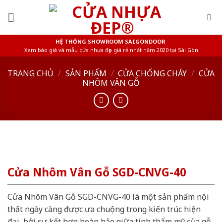
Skip
to
content
HỆ THỐNG SHOWROOM SAIGONDOOR
Xem báo giá và mẫu cửa nhựa đẹp giá rẻ nhất năm 2020 tại Sài Gòn
TRANG CHỦ
/
SẢN PHẨM
/
CỬA CHỐNG CHÁY
/
CỬA
NHÔM VÂN GỖ
Cửa Nhôm Vân Gỗ SGD-CNVG-40
Cửa Nhôm Vân Gỗ SGD-CNVG-40 là một sản phẩm nội
thất ngày càng được ưa chuộng trong kiến trúc hiện
đại, bởi sự kết hợp hoàn hảo giữa tính thẩm mỹ của gỗ