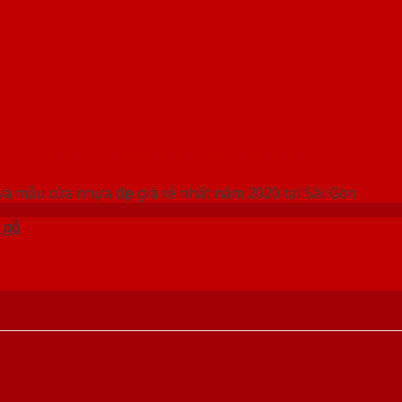
 THỐNG SHOWROOM SAIGONDOOR
và mẫu cửa nhựa đẹp giá rẻ nhất năm 2020 tại Sài Gòn
 gỗ