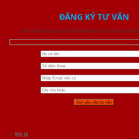
ĐĂNG KÝ TƯ VẤN
Liên hệ với chúng tôi để nhận được tư vấn chi tiết
Mô tả