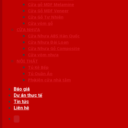
Cửa gỗ MDF Melamine
Cửa Gỗ MDF Veneer
Cửa Gỗ Tự Nhiên
Cửa vòm gỗ
CỬA NHỰA
Cửa Nhựa ABS Hàn Quốc
Cửa Nhựa Đài Loan
Cửa Nhựa Gỗ Composite
Cửa vòm nhựa
NỘI THẤT
Tủ Kệ Bếp
Tủ Quần Áo
Phụ kiện cửa nhà tắm
Báo giá
Dự án thực tế
Tin tức
Liên hệ