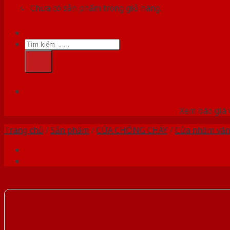
Chưa có sản phẩm trong giỏ hàng.
Tìm
kiếm:
HỆ
Xem báo giá 
Trang chủ
/
Sản phẩm
/
CỬA CHỐNG CHÁY
/
Cửa nhôm vân