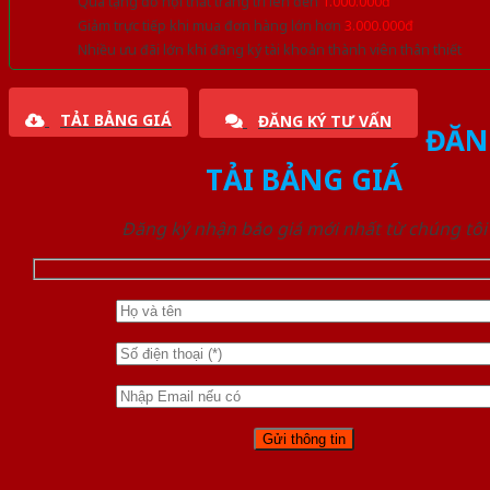
Quà tặng đồ nội thất trang trí lên đến
1.000.000đ
Giảm trực tiếp khi mua đơn hàng lớn hơn
3.000.000đ
Nhiều ưu đãi lớn khi đăng ký tài khoản thành viên thân thiết
TẢI BẢNG GIÁ
ĐĂNG KÝ TƯ VẤN
ĐĂN
TẢI BẢNG GIÁ
Đăng ký nhận báo giá mới nhất từ chúng tôi