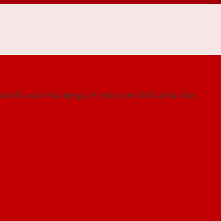
 THỐNG SHOWROOM SAIGONDOOR
và mẫu cửa nhựa đẹp giá rẻ nhất năm 2020 tại Sài Gòn