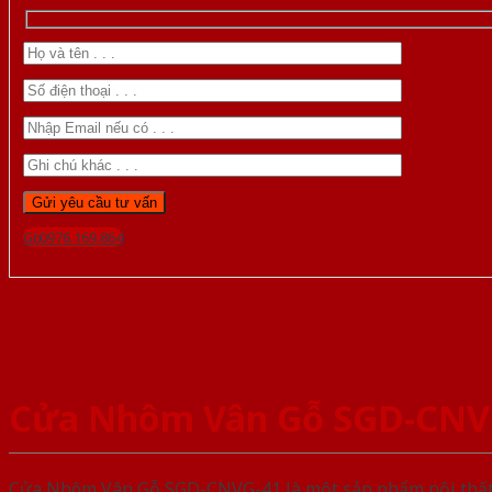
Gọi 0976.169.864
Cửa Nhôm Vân Gỗ SGD-CNV
Cửa Nhôm Vân Gỗ SGD-CNVG-41 là một sản phẩm nội thất n