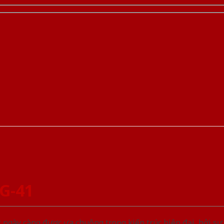
G-41
gày càng được ưa chuộng trong kiến trúc hiện đại, bởi sự