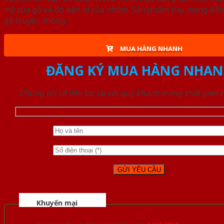
mỹ của gỗ và độ bền bỉ của nhôm. Sản phẩm này mang đến 
gỗ truyền thống.
MUA HÀNG NHANH
ĐĂNG KÝ MUA HÀNG NHAN
Chúng tôi sẽ liên lạc lại với quý khách trong thời gian
Khuyến mại