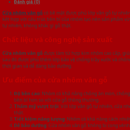
Đánh giá (0)
Cửa nhôm vân gỗ
có bề mặt được phủ lớp vân gỗ tự nhiên
kết hợp với cấu trúc bền bỉ của nhôm tạo nên sản phẩm vừa 
tự nhiên, không khác gì gỗ thật.
Chất liệu và công nghệ sản xuất
Cửa nhôm vân gỗ
được làm từ hợp kim nhôm cao cấp, giúp
sau đó được phủ thêm lớp bảo vệ chống trầy xước và chốn
thời gian và dễ dàng bảo dưỡng.
Ưu điểm của cửa nhôm vân gỗ
Độ bền cao
: Nhôm có khả năng chống ăn mòn, chống g
bền bỉ hơn so với cửa gỗ thông thường.
Thẩm mỹ vượt trội
: Với lớp vân gỗ tự nhiên, cửa 
thật.
Tiết kiệm năng lượng
: Nhôm có khả năng cách nhiệt
Dễ bảo dưỡng
: Cửa nhôm vân gỗ không bị cong vênh