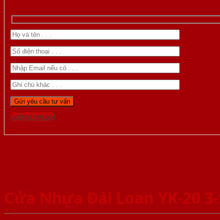
Gọi 0976.169.864
Cửa Nhựa Đài Loan YK-20 3