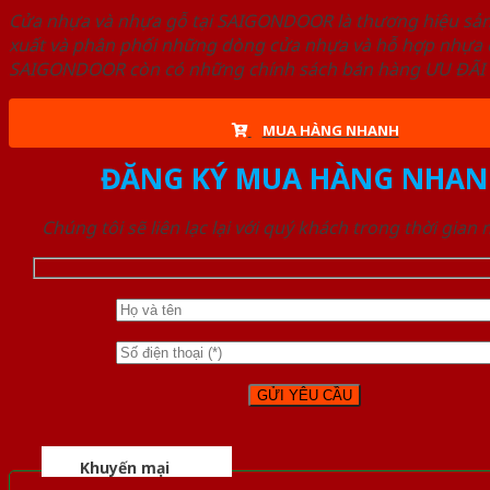
Cửa nhựa và nhựa gỗ tại SAIGONDOOR là thương hiệu s
xuất và phân phối những dòng cửa nhựa và hỗ hợp nhựa ch
SAIGONDOOR còn có những chính sách bán hàng ƯU ĐÃI CAO
MUA HÀNG NHANH
ĐĂNG KÝ MUA HÀNG NHAN
Chúng tôi sẽ liên lạc lại với quý khách trong thời gian
Khuyến mại