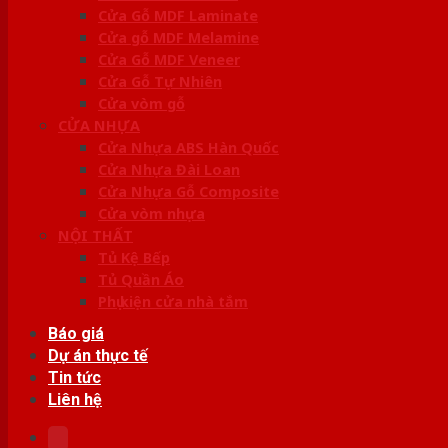
Cửa Gỗ MDF Laminate
Cửa gỗ MDF Melamine
Cửa Gỗ MDF Veneer
Cửa Gỗ Tự Nhiên
Cửa vòm gỗ
CỬA NHỰA
Cửa Nhựa ABS Hàn Quốc
Cửa Nhựa Đài Loan
Cửa Nhựa Gỗ Composite
Cửa vòm nhựa
NỘI THẤT
Tủ Kệ Bếp
Tủ Quần Áo
Phụ kiện cửa nhà tắm
Báo giá
Dự án thực tế
Tin tức
Liên hệ