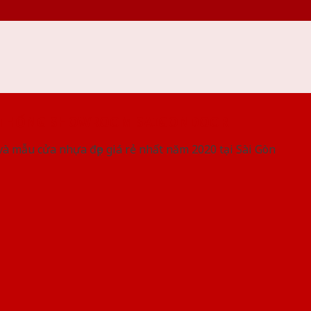
 THỐNG SHOWROOM SAIGONDOOR
và mẫu cửa nhựa đẹp giá rẻ nhất năm 2020 tại Sài Gòn