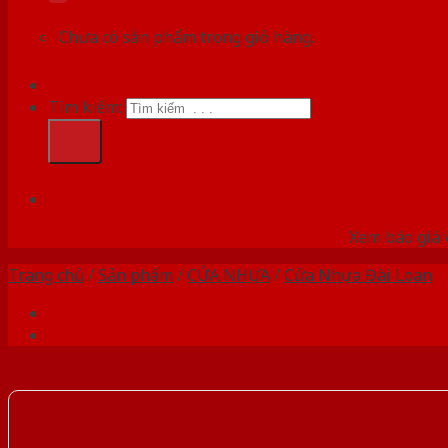
Chưa có sản phẩm trong giỏ hàng.
Tìm kiếm:
HỆ
Xem báo giá 
Trang chủ
/
Sản phẩm
/
CỬA NHỰA
/
Cửa Nhựa Đài Loan