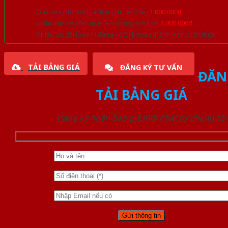
Quà tặng đồ nội thất trang trí lên đến
1.000.000đ
Giảm trực tiếp khi mua đơn hàng lớn hơn
3.000.000đ
Nhiều ưu đãi lớn khi đăng ký tài khoản thành viên thân thiết
TẢI BẢNG GIÁ
ĐĂNG KÝ TƯ VẤN
ĐĂN
TẢI BẢNG GIÁ
Đăng ký nhận báo giá mới nhất từ chúng tôi