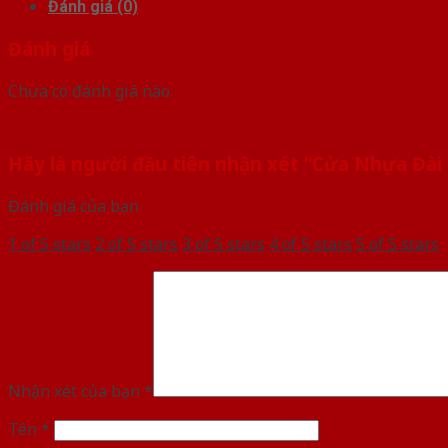
Đánh giá (0)
Đánh giá
Chưa có đánh giá nào.
Hãy là người đầu tiên nhận xét “Cửa Nhựa Đài
Đánh giá của bạn
1 of 5 stars
2 of 5 stars
3 of 5 stars
4 of 5 stars
5 of 5 stars
Nhận xét của bạn
*
Tên
*