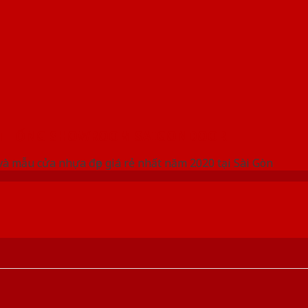
 THỐNG SHOWROOM SAIGONDOOR
và mẫu cửa nhựa đẹp giá rẻ nhất năm 2020 tại Sài Gòn