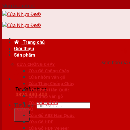
Skip to content
Trang chủ
Giới thiệu
HỆ
Sản phẩm
Xem báo giá 
CỬA CHỐNG CHÁY
Cửa Gỗ Chống Cháy
Cửa nhôm vân gỗ
Cửa Thép Chống Cháy
Tư vấn bán hàng
Cửa thép Hàn Quốc
0824.400.400
Cửa thép vân gỗ
Cửa vân gỗ 5D
Tìm kiếm:
CỬA GỖ
Cửa Gỗ ABS Hàn Quốc
Cửa Gỗ HDF
Cửa Gỗ HDF Veneer