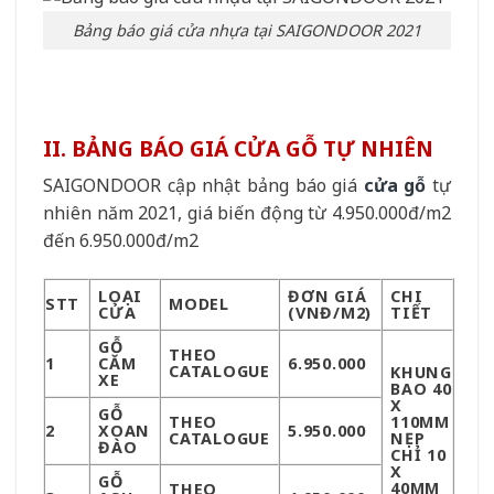
Bảng báo giá cửa nhựa tại SAIGONDOOR 2021
II. BẢNG BÁO GIÁ CỬA GỖ TỰ NHIÊN
SAIGONDOOR cập nhật bảng báo giá
cửa gỗ
tự
nhiên năm 2021, giá biến động từ 4.950.000đ/m2
đến 6.950.000đ/m2
LOẠI
ĐƠN GIÁ
CHI
STT
MODEL
CỬA
(VNĐ/M2)
TIẾT
GỖ
THEO
1
CĂM
6.950.000
CATALOGUE
KHUNG
XE
BAO 40
X
GỖ
THEO
110MM
2
XOAN
5.950.000
CATALOGUE
NẸP
ĐÀO
CHỈ 10
X
GỖ
40MM
THEO