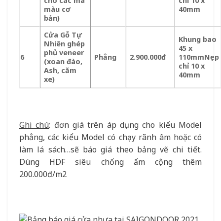
cho các mã
chỉ 10 x
màu cơ
40mm
bản)
Cửa Gỗ Tự
Khung bao
Nhiên ghép
45 x
phủ veneer
6
Phẳng
2.900.000đ
110mm
Nẹp
(xoan đào,
chỉ 10 x
Ash, căm
40mm
xe)
Ghi chú
: đơn giá trên áp dụng cho kiểu Model
phẳng, các kiểu Model có chạy rãnh âm hoặc có
làm lá sách…sẽ báo giá theo bảng vẽ chi tiết.
Dùng HDF siêu chống ẩm cộng thêm
200.000đ/m2