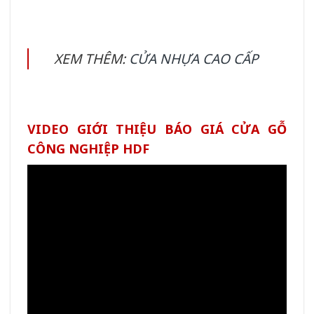
XEM THÊM:
CỬA NHỰA CAO CẤP
VIDEO GIỚI THIỆU BÁO GIÁ CỬA GỖ
CÔNG NGHIỆP HDF