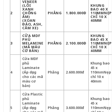
VENEER
(LÕI
KHUNG
XANH
BAO 40 X
2
CHỐNG
PHẲNG
1.800.000Đ
110MMNẸP
ẨM)
CHỈ 10 X
(XOAN
40MM
ĐÀO, ASH,
CĂM XE)
CỬA MDF
KHUNG
PHỦ
BAO 45 X
3
MELAMINE
PHẲNG
2.100.000Đ
110MMNẸP
(MÃ MÀU
CHỈ 10 X
CƠ BẢN)
40MM
Cửa MDF
phủ
Khung bao
Laminate
45 x
4
(Áp dụng
Phẳng
2.600.000đ
110mm
Nẹp
cho các mã
chỉ 10 x
màu cơ
40mm
bản)
Cửa Plastic
phủ
Khung bao
Laminate
45 x
5
(Áp dụng
Phẳng
3.600.000đ
110mm
Nẹp