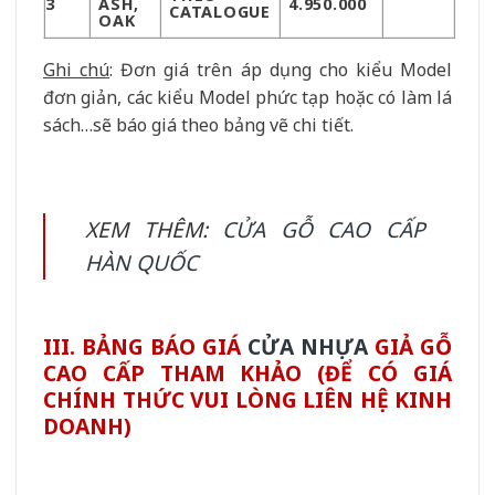
3
ASH,
4.950.000
CATALOGUE
OAK
Ghi chú
: Đơn giá trên áp dụng cho kiểu Model
đơn giản, các kiểu Model phức tạp hoặc có làm lá
sách…sẽ báo giá theo bảng vẽ chi tiết.
XEM THÊM:
CỬA GỖ CAO CẤP
HÀN QUỐC
III. BẢNG BÁO GIÁ
CỬA NHỰA
GIẢ GỖ
CAO CẤP THAM KHẢO (ĐỂ CÓ GIÁ
CHÍNH THỨC VUI LÒNG LIÊN HỆ KINH
DOANH)