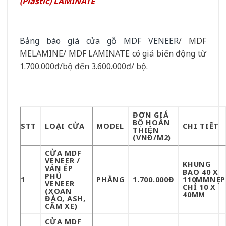
(Plastic) LAMINATE
Bảng báo giá cửa gỗ MDF VENEER
/ MDF
MELAMINE/ MDF LAMINATE có giá biến động từ
1.700.000đ/bộ đến 3.600.000đ/ bộ.
ĐƠN GIÁ
BỘ HOÀN
STT
LOẠI CỬA
MODEL
CHI TIẾT
THIỆN
(VNĐ/M2)
CỬA MDF
VENEER /
KHUNG
VÁN ÉP
BAO 40 X
PHỦ
1
PHẲNG
1.700.000Đ
110MMNẸP
VENEER
CHỈ 10 X
(XOAN
40MM
ĐÀO, ASH,
CĂM XE)
CỬA MDF