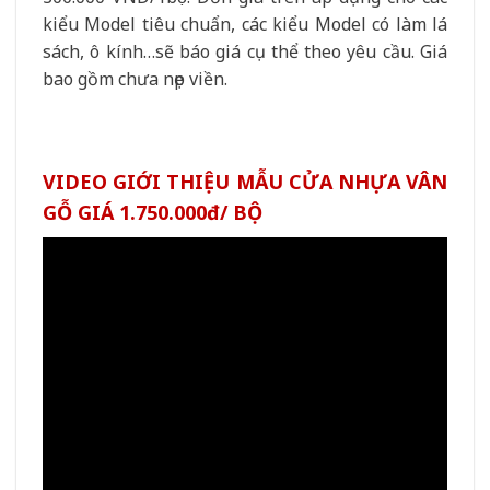
kiểu Model tiêu chuẩn, các kiểu Model có làm lá
sách, ô kính…sẽ báo giá cụ thể theo yêu cầu. Giá
bao gồm chưa nẹp viền.
VIDEO GIỚI THIỆU MẪU CỬA NHỰA VÂN
GỖ GIÁ 1.750.000đ/ BỘ