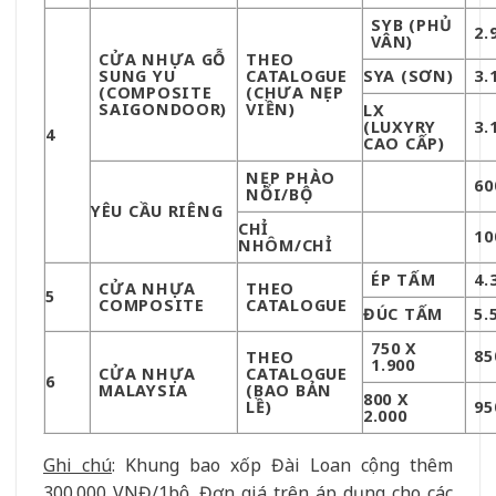
SYB (PHỦ
2.
VÂN)
CỬA NHỰA GỖ
THEO
SUNG YU
CATALOGUE
SYA (SƠN)
3.
(COMPOSITE
(CHƯA NẸP
SAIGONDOOR)
VIỀN)
LX
(LUXYRY
3.
4
CAO CẤP)
NẸP PHÀO
60
NỔI/BỘ
YÊU CẦU RIÊNG
CHỈ
10
NHÔM/CHỈ
ÉP TẤM
4.
CỬA NHỰA
THEO
5
COMPOSITE
CATALOGUE
ĐÚC TẤM
5.
750 X
85
THEO
1.900
CỬA NHỰA
CATALOGUE
6
MALAYSIA
(BAO BẢN
800 X
LỀ)
95
2.000
Ghi chú
: Khung bao xốp Đài Loan cộng thêm
300.000 VNĐ/1bộ. Đơn giá trên áp dụng cho các