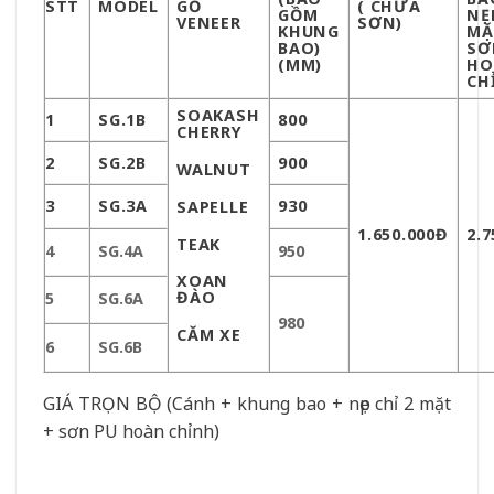
STT
MODEL
GỖ
( CHƯA
GỒM
NẸ
VENEER
SƠN)
KHUNG
MẶ
BAO)
SƠ
(MM)
HO
CH
SOAK
ASH
1
SG.1B
800
CHERRY
2
SG.2B
900
WALNUT
3
SG.3A
930
SAPELLE
1.650.000Đ
2.7
TEAK
4
SG.4A
950
XOAN
ĐÀO
5
SG.6A
980
CĂM XE
6
SG.6B
GIÁ TRỌN BỘ (Cánh + khung bao + nẹp chỉ 2 mặt
+ sơn PU hoàn chỉnh)