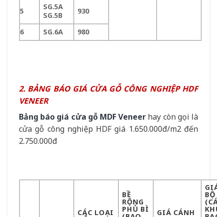
SG.5A
5
930
SG.5B
6
SG.6A
980
2. BẢNG BÁO GIÁ CỬA GỖ CÔNG NGHIỆP HDF
VENEER
Bảng báo giá cửa gỗ MDF Veneer
hay còn gọi là
cửa gỗ công nghiệp HDF giá 1.650.000đ/m2 đến
2.750.000đ
GI
BỀ
BỘ
RỘNG
(C
PHỦ BÌ
KH
CÁC LOẠI
GIÁ CÁNH
(BAO
BA