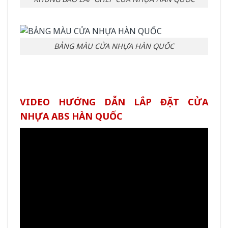
BẢNG MÀU CỬA NHỰA HÀN QUỐC
VIDEO HƯỚNG DẪN LẮP ĐẶT CỬA
NHỰA ABS HÀN QUỐC