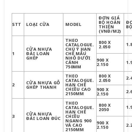
ĐƠN GIÁ
BỘ HOÀN
ĐƠ
STT
LOẠI CỬA
MODEL
THIỆN
BÔ
(VNĐ/M2)
THEO
800 X
1.
CATALOGUE.
2.050
CỬA NHỰA
CHÚ Ý HẠN
1
ĐÀI LOAN
CHẾ MẪU
GHÉP
NHỎ DƯỚI
900 X
CÁNH
1.
2.150
750MM
THEO
800 X
2.
CATALOGUE.
2.050
CỬA NHỰA GỖ
2
HẠN CHẾ
GHÉP THANH
CHIỀU CAO
900 X
2.
2150MM
2.150
THEO
800 X
1.
CATALOGUE.
2050
HẠN CHẾ
CỬA NHỰA
3
CHIỀU
ĐÀI LOAN ĐÚC
NGANG 900
900 X
VÀ CAO
2.
2.150
2150MM