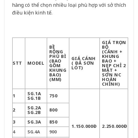
hàng có thể chọn nhiều loại phù hợp với sở thích
điều kiện kinh tế.
GIÁ TRỌN
BỀ
BỘ
RỘNG
(CÁNH +
PHỦ BÌ
KHUNG
GIÁ CÁNH
(BAO
BAO +
STT
MODEL
( ĐÃ SƠN
GỒM
NẸP CHỈ 2
LÓT)
KHUNG
MẶT +
BAO)
SƠN NC
(MM)
HOÀN
CHỈNH)
SG.1A
1
750
SG.1B
SG.2A
2
800
SG.2B
3
SG.3A
850
1.150.000Đ
2.250.000Đ
4
SG.4A
900