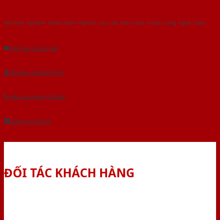
Với kinh nghiệm nhiêu năm nghiên cứu cửa theo tiêu chuẩn công nghệ Châu
Âu.Chúng tôi tự tin là nhà sản xuất & cung cấp hàng đầu tại Việt Nam!
Gửi yêu cầu tư vấn
Tải báo giá tổng hợp
Yêu cầu gọi lại (3 phút)
Dành cho đại lý
ĐỐI TÁC KHÁCH HÀNG