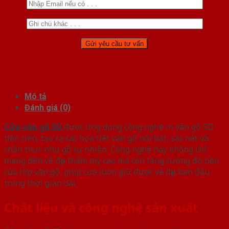
Mô tả
Đánh giá (0)
Cửa vân gỗ 5D
được ứng dụng công nghệ in vân gỗ 5D
tiên tiến, tạo ra các họa tiết vân gỗ nổi bật, sắc nét và
chân thực như gỗ tự nhiên. Công nghệ này không chỉ
mang đến vẻ đẹp thẩm mỹ cao mà còn tăng cường độ bền
của lớp vân gỗ, giúp cửa luôn giữ được vẻ đẹp ban đầu
trong thời gian dài.
Chất liệu và công nghệ sản xuất