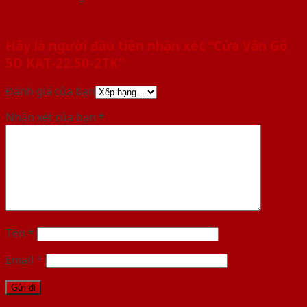
Hãy là người đầu tiên nhận xét “Cửa Vân Gỗ
5D KAT-22.50-2TK”
Đánh giá của bạn
Nhận xét của bạn
*
Tên
*
Email
*