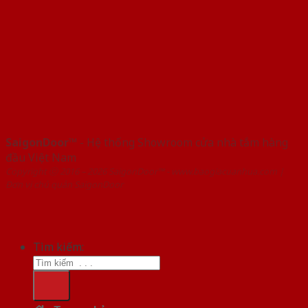
SaigonDoor™
- Hệ thống Showroom cửa nhà tắm hàng
đầu Việt Nam
Copyright ⓒ 2016 – 2026 SaigonDoor™ - www.baogiacuanhua.com |
Đơn vị chủ quản SaigonDoor
Tìm kiếm: