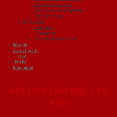
Cửa Nhựa Đài Loan
Cửa Nhựa Gỗ Composite
Cửa vòm nhựa
NỘI THẤT
Tủ Kệ Bếp
Tủ Quần Áo
Phụ kiện cửa nhà tắm
Báo giá
Dự án thực tế
Tin tức
Liên hệ
Đăng nhập
ĐẶT LỊCH LÀM VIỆC / TƯ
VẤN