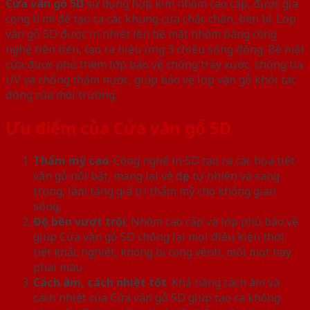
Cửa vân gỗ 5D
sử dụng hợp kim nhôm cao cấp, được gia
công tỉ mỉ để tạo ra các khung cửa chắc chắn, bền bỉ. Lớp
vân gỗ 5D được in nhiệt lên bề mặt nhôm bằng công
nghệ tiên tiến, tạo ra hiệu ứng 3 chiều sống động. Bề mặt
cửa được phủ thêm lớp bảo vệ chống trầy xước, chống tia
UV và chống thấm nước, giúp bảo vệ lớp vân gỗ khỏi tác
động của môi trường.
Ưu điểm của Cửa vân gỗ 5D
Thẩm mỹ cao
: Công nghệ in 5D tạo ra các họa tiết
vân gỗ nổi bật, mang lại vẻ đẹp tự nhiên và sang
trọng, làm tăng giá trị thẩm mỹ cho không gian
sống.
Độ bền vượt trội
: Nhôm cao cấp và lớp phủ bảo vệ
giúp Cửa vân gỗ 5D chống lại mọi điều kiện thời
tiết khắc nghiệt, không bị cong vênh, mối mọt hay
phai màu.
Cách âm, cách nhiệt tốt
: Khả năng cách âm và
cách nhiệt của Cửa vân gỗ 5D giúp tạo ra không