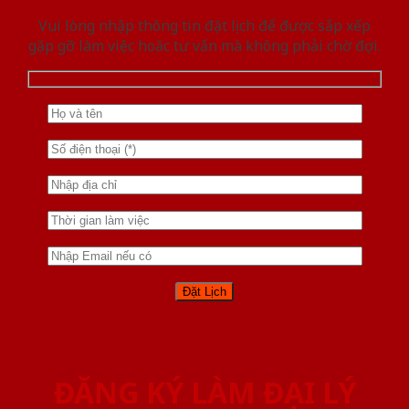
Vui lòng nhập thông tin đặt lịch để được sắp xếp
gặp gỡ làm việc hoăc tư vấn mà không phải chờ đợi.
ĐĂNG KÝ LÀM ĐẠI LÝ