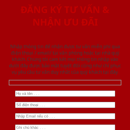
ĐĂNG KÝ TƯ VẤN &
NHẬN ƯU ĐÃI
Nhập thông tin để nhận được tư vấn miễn phí qua
điện thoại / email/ tại văn phòng hoặc tại nhà quý
khách. Chúng tôi cam kết mọi thông tin nhập vào
dưới đây được bảo mật tuyệt đối cũng như chỉ phục
vụ yêu cầu tư vấn duy nhất của quý khách tại đây.