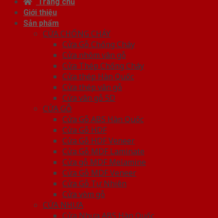
Trang chủ
Giới thiệu
Sản phẩm
CỬA CHỐNG CHÁY
Cửa Gỗ Chống Cháy
Cửa nhôm vân gỗ
Cửa Thép Chống Cháy
Cửa thép Hàn Quốc
Cửa thép vân gỗ
Cửa vân gỗ 5D
CỬA GỖ
Cửa Gỗ ABS Hàn Quốc
Cửa Gỗ HDF
Cửa Gỗ HDF Veneer
Cửa Gỗ MDF Laminate
Cửa gỗ MDF Melamine
Cửa Gỗ MDF Veneer
Cửa Gỗ Tự Nhiên
Cửa vòm gỗ
CỬA NHỰA
Cửa Nhựa ABS Hàn Quốc