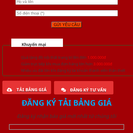
Khuyến mại
Quà tặng đồ nội thất trang trí lên đến
1.000.000đ
Giảm trực tiếp khi mua đơn hàng lớn hơn
3.000.000đ
Nhiều ưu đãi lớn khi đăng ký tài khoản thành viên thân thiết
TẢI BẢNG GIÁ
ĐĂNG KÝ TƯ VẤN
ĐĂNG KÝ TẢI BẢNG GIÁ
Đăng ký nhận báo giá mới nhất từ chúng tôi