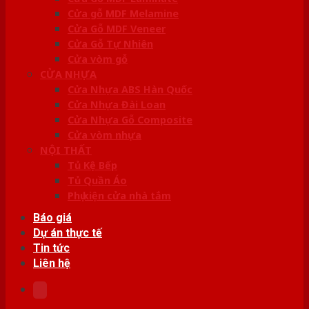
Cửa gỗ MDF Melamine
Cửa Gỗ MDF Veneer
Cửa Gỗ Tự Nhiên
Cửa vòm gỗ
CỬA NHỰA
Cửa Nhựa ABS Hàn Quốc
Cửa Nhựa Đài Loan
Cửa Nhựa Gỗ Composite
Cửa vòm nhựa
NỘI THẤT
Tủ Kệ Bếp
Tủ Quần Áo
Phụ kiện cửa nhà tắm
Báo giá
Dự án thực tế
Tin tức
Liên hệ