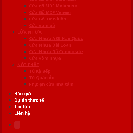
Cửa gỗ MDF Melamine
Cửa Gỗ MDF Veneer
Cửa Gỗ Tự Nhiên
Cửa vòm gỗ
CỬA NHỰA
Cửa Nhựa ABS Hàn Quốc
Cửa Nhựa Đài Loan
Cửa Nhựa Gỗ Composite
Cửa vòm nhựa
NỘI THẤT
Tủ Kệ Bếp
Tủ Quần Áo
Phụ kiện cửa nhà tắm
Báo giá
Dự án thực tế
Tin tức
Liên hệ