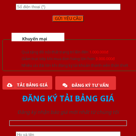
Khuyến mại
Quà tặng đồ nội thất trang trí lên đến
1.000.000đ
Giảm trực tiếp khi mua đơn hàng lớn hơn
3.000.000đ
Nhiều ưu đãi lớn khi đăng ký tài khoản thành viên thân thiết
TẢI BẢNG GIÁ
ĐĂNG KÝ TƯ VẤN
ĐĂNG KÝ TẢI BẢNG GIÁ
Đăng ký nhận báo giá mới nhất từ chúng tôi