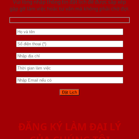
Vui lòng nhập thông tin đặt lịch để được sắp xếp
gặp gỡ làm việc hoăc tư vấn mà không phải chờ đợi.
ĐĂNG KÝ LÀM ĐẠI LÝ