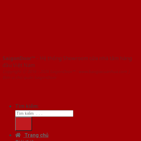
SaigonDoor™
- Hệ thống Showroom cửa nhà tắm hàng
đầu Việt Nam
Copyright ⓒ 2016 – 2026 SaigonDoor™ - www.baogiacuanhua.com |
Đơn vị chủ quản SaigonDoor
Tìm kiếm:
Trang chủ