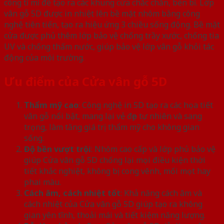
công tỉ mỉ để tạo ra các khung cửa chắc chắn, bền bỉ. Lớp
vân gỗ 5D được in nhiệt lên bề mặt nhôm bằng công
nghệ tiên tiến, tạo ra hiệu ứng 3 chiều sống động. Bề mặt
cửa được phủ thêm lớp bảo vệ chống trầy xước, chống tia
UV và chống thấm nước, giúp bảo vệ lớp vân gỗ khỏi tác
động của môi trường.
Ưu điểm của Cửa vân gỗ 5D
Thẩm mỹ cao
: Công nghệ in 5D tạo ra các họa tiết
vân gỗ nổi bật, mang lại vẻ đẹp tự nhiên và sang
trọng, làm tăng giá trị thẩm mỹ cho không gian
sống.
Độ bền vượt trội
: Nhôm cao cấp và lớp phủ bảo vệ
giúp Cửa vân gỗ 5D chống lại mọi điều kiện thời
tiết khắc nghiệt, không bị cong vênh, mối mọt hay
phai màu.
Cách âm, cách nhiệt tốt
: Khả năng cách âm và
cách nhiệt của Cửa vân gỗ 5D giúp tạo ra không
gian yên tĩnh, thoải mái và tiết kiệm năng lượng.