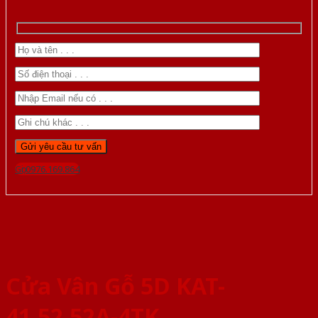
Gọi 0976.169.864
Cửa Vân Gỗ 5D KAT-
41.52.52A-4TK