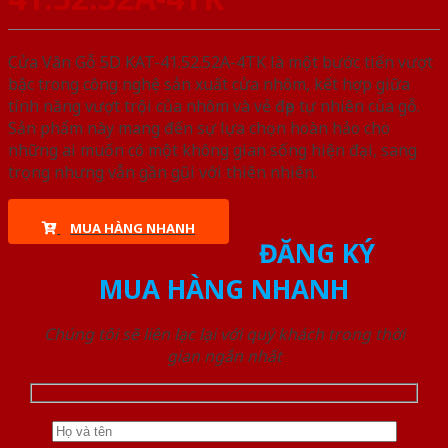
Cửa Vân Gỗ 5D KAT-41.52.52A-4TK là một bước tiến vượt
bậc trong công nghệ sản xuất cửa nhôm, kết hợp giữa
tính năng vượt trội của nhôm và vẻ đẹp tự nhiên của gỗ.
Sản phẩm này mang đến sự lựa chọn hoàn hảo cho
những ai muốn có một không gian sống hiện đại, sang
trọng nhưng vẫn gần gũi với thiên nhiên.
MUA HÀNG NHANH
ĐĂNG KÝ
MUA HÀNG NHANH
Chúng tôi sẽ liên lạc lại với quý khách trong thời
gian ngắn nhất