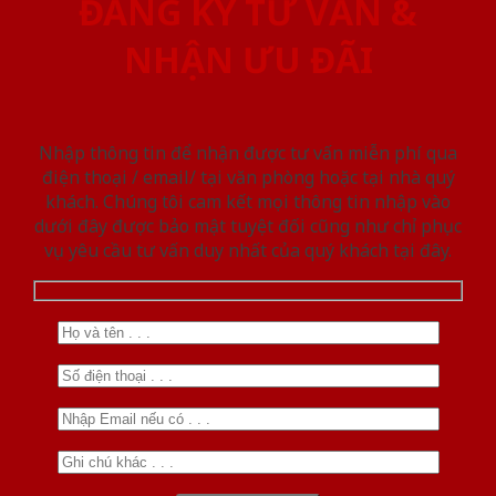
ĐĂNG KÝ TƯ VẤN &
NHẬN ƯU ĐÃI
Nhập thông tin để nhận được tư vấn miễn phí qua
điện thoại / email/ tại văn phòng hoặc tại nhà quý
khách. Chúng tôi cam kết mọi thông tin nhập vào
dưới đây được bảo mật tuyệt đối cũng như chỉ phục
vụ yêu cầu tư vấn duy nhất của quý khách tại đây.