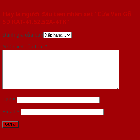
Hãy là người đầu tiên nhận xét “Cửa Vân Gỗ
5D KAT-41.52.52A-4TK”
Đánh giá của bạn
Nhận xét của bạn
*
Tên
*
Email
*