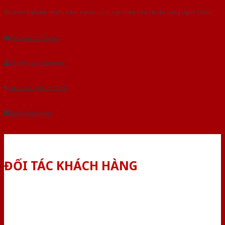
Với kinh nghiệm nhiêu năm nghiên cứu cửa theo tiêu chuẩn công nghệ Châu
Âu.Chúng tôi tự tin là nhà sản xuất & cung cấp hàng đầu tại Việt Nam!
Gửi yêu cầu tư vấn
Tải báo giá tổng hợp
Yêu cầu gọi lại (3 phút)
Dành cho đại lý
ĐỐI TÁC KHÁCH HÀNG