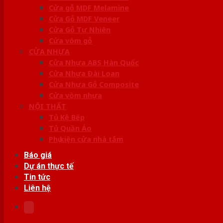
Cửa gỗ MDF Melamine
Cửa Gỗ MDF Veneer
Cửa Gỗ Tự Nhiên
Cửa vòm gỗ
CỬA NHỰA
Cửa Nhựa ABS Hàn Quốc
Cửa Nhựa Đài Loan
Cửa Nhựa Gỗ Composite
Cửa vòm nhựa
NỘI THẤT
Tủ Kệ Bếp
Tủ Quần Áo
Phụ kiện cửa nhà tắm
Báo giá
Dự án thực tế
Tin tức
Liên hệ