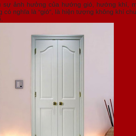
ứu sự ảnh hưởng của hướng gió, hướng khí, 
có nghĩa là “gió”, là hiện tượng không khí ch
ế.