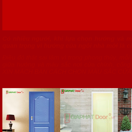
Có nhiều người, khi lựa chọn hướng và m
quan trọng vì hướng của ngôi nhà mới là cầ
Điều đó thật sai lầm vì trong phong thủy, mỗi
giữa hướng và màu sắc nơi cửa chính, cổng
XIN MÁCH BẠN CÁCH CHỌN MÀU SẮC CỬA 