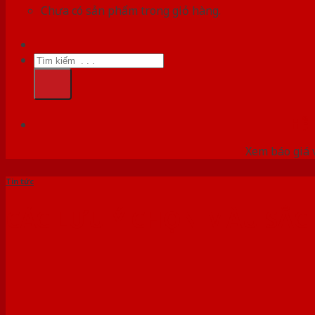
Chưa có sản phẩm trong giỏ hàng.
Tìm
kiếm:
HỆ
Xem báo giá 
Tin tức
CÁC LƯU Ý CHỌN MÀU SẮC