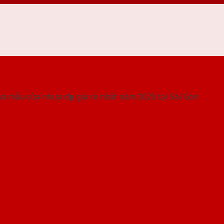
 THỐNG SHOWROOM SAIGONDOOR
và mẫu cửa nhựa đẹp giá rẻ nhất năm 2020 tại Sài Gòn