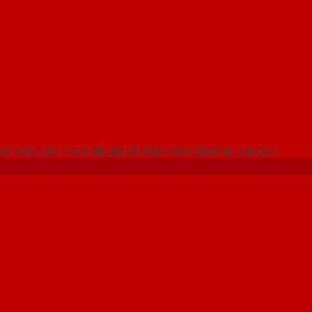
 THỐNG SHOWROOM SAIGONDOOR
và mẫu cửa nhựa đẹp giá rẻ nhất năm 2020 tại Sài Gòn
 CỬA CHÍNH THEO PHONG T