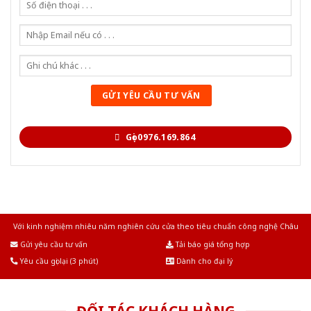
Gọi 0976.169.864
Với kinh nghiệm nhiêu năm nghiên cứu cửa theo tiêu chuẩn công nghệ Châu
Âu.Chúng tôi tự tin là nhà sản xuất & cung cấp hàng đầu tại Việt Nam!
Gửi yêu cầu tư vấn
Tải báo giá tổng hợp
Yêu cầu gọi lại (3 phút)
Dành cho đại lý
ĐỐI TÁC KHÁCH HÀNG