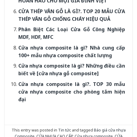
HOÀN HẢO CHO MỌI GIA ĐÌNH VIỆT
CỬA THÉP VÂN GỖ LÀ GÌ?. TOP 20 MẪU CỬA
THÉP VÂN GỖ CHỐNG CHÁY HIỆU QUẢ
Phân Biệt Các Loại Cửa Gỗ Công Nghiệp
MDF, HDF, MFC
Cửa nhựa composite là gì? Nhà cung cấp
100+ mẫu nhựa composite chất lượng
Cửa nhựa composite là gì? Những điều cần
biết về [cửa nhựa gỗ composite]
Cửa nhựa composite là gì?. TOP 30 mẫu
cửa nhựa composite cho phòng tắm hiện
đại
This entry was posted in
Tin tức
and tagged
Báo giá cửa nhựa
Composite
,
CỬA NHỰA CAO CẤP
,
Cửa nhựa composite
,
CỬA