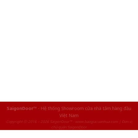
SaigonDoor™
- Hệ thống Showroom cửa nhà tắm hàng đầu
Việt Nam
Copyright ⓒ 2016 – 2026 SaigonDoor™ - www.baogiacuanhua.com | Đơn vị
chủ quản SaigonDoor