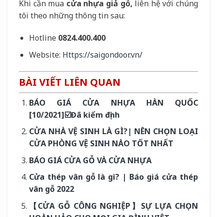
Khi cần mua
cửa nhựa giả gỗ,
liên hệ với chúng
tôi theo những thông tin sau:
Hotline
0824.400.400
Website:
Https://saigondoor.vn/
BÀI VIẾT LIÊN QUAN
BÁO GIÁ CỬA NHỰA HÀN QUỐC
[10/2021]☑️Đã kiểm định
CỬA NHÀ VỆ SINH LÀ GÌ?| NÊN CHỌN LOẠI
CỬA PHÒNG VỆ SINH NÀO TỐT NHẤT
BÁO GIÁ CỬA GỖ VÀ CỬA NHỰA
Cửa thép vân gỗ là gì? | Báo giá cửa thép
vân gỗ 2022
【CỬA GỖ CÔNG NGHIỆP】SỰ LỰA CHỌN